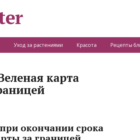
ter
Уход за растениями
Красота
Рецепты б
 Зеленая карта
границей
при окончании срока
арты за границей