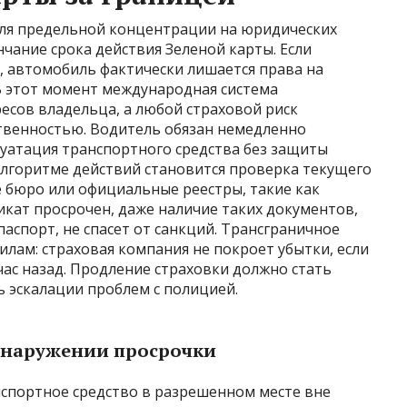
еля предельной концентрации на юридических
нчание срока действия Зеленой карты. Если
, автомобиль фактически лишается права на
В этот момент международная система
есов владельца, а любой страховой риск
твенностью. Водитель обязан немедленно
луатация транспортного средства без защиты
лгоритме действий становится проверка текущего
е бюро или официальные реестры, такие как
икат просрочен, даже наличие таких документов,
аспорт, не спасет от санкций. Трансграничное
илам: страховая компания не покроет убытки, если
час назад. Продление страховки должно стать
 эскалации проблем с полицией.
бнаружении просрочки
спортное средство в разрешенном месте вне