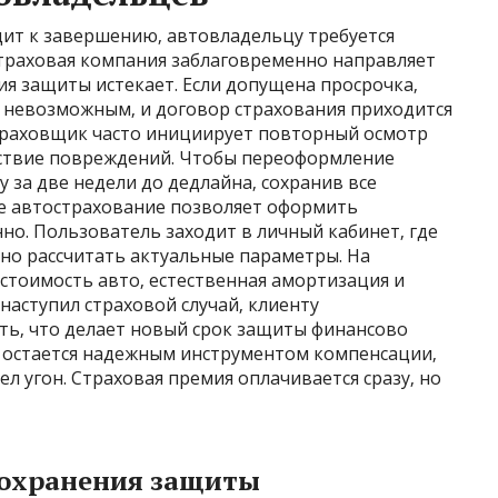
дит к завершению‚ автовладельцу требуется
траховая компания заблаговременно направляет
ия защиты истекает. Если допущена просрочка‚
 невозможным‚ и договор страхования приходится
страховщик часто инициирует повторный осмотр
тствие повреждений. Чтобы переоформление
 за две недели до дедлайна‚ сохранив все
е автострахование позволяет оформить
но. Пользователь заходит в личный кабинет‚ где
но рассчитать актуальные параметры. На
стоимость авто‚ естественная амортизация и
 наступил страховой случай‚ клиенту
ть‚ что делает новый срок защиты финансово
 остается надежным инструментом компенсации‚
л угон. Страховая премия оплачивается сразу‚ но
сохранения защиты