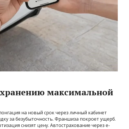
охранению максимальной
лонгация на новый срок через личный кабинет
идку за безубыточность. Франшиза покроет ущерб.
тизация снизят цену. Автострахование через е-