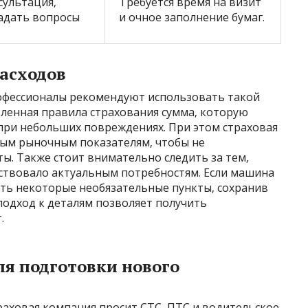
сультация‚
Требуется время на визит
адать вопросы
и очное заполнение бумаг.
асходов
офессионалы рекомендуют использовать такой
вленная правила страхования сумма‚ которую
при небольших повреждениях. При этом страховая
ным рыночным показателям‚ чтобы не
ы. Также стоит внимательно следить за тем‚
ствовало актуальным потребностям. Если машина
ить некоторые необязательные пункты‚ сохранив
подход к деталям позволяет получить
.
я подготовки нового
раховая компания просит СТС‚ ПТС и водительское