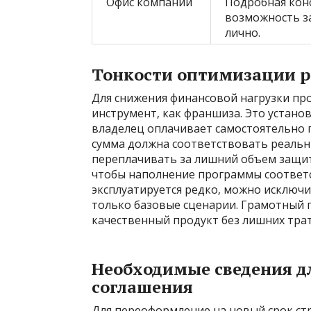
Офис компании
Подробная кон
возможность з
лично.
Тонкости оптимизации р
Для снижения финансовой нагрузки пр
инструмент‚ как франшиза. Это устано
владелец оплачивает самостоятельно 
сумма должна соответствовать реаль
переплачивать за лишний объем защит
чтобы наполнение программы соответ
эксплуатируется редко‚ можно исключ
только базовые сценарии. Грамотный 
качественный продукт без лишних трат
Необходимые сведения дл
соглашения
Для переоформление на новый срок ст