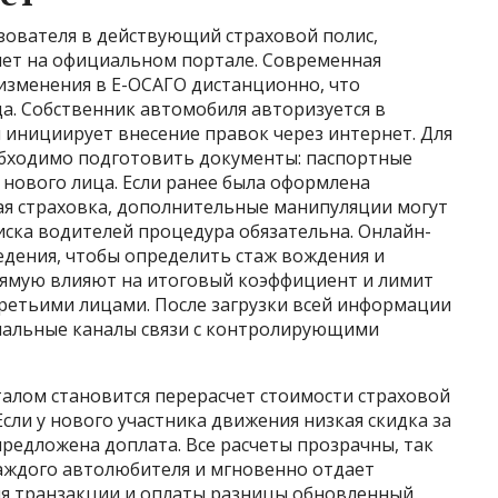
зователя в действующий страховой полис,
нет на официальном портале. Современная
изменения в Е-ОСАГО дистанционно, что
а. Собственник автомобиля авторизуется в
 инициирует внесение правок через интернет. Для
бходимо подготовить документы: паспортные
нового лица. Если ранее была оформлена
ая страховка, дополнительные манипуляции могут
писка водителей процедура обязательна. Онлайн-
едения, чтобы определить стаж вождения и
рямую влияют на итоговый коэффициент и лимит
ретьими лицами. После загрузки всей информации
иальные каналы связи с контролирующими
алом становится перерасчет стоимости страховой
сли у нового участника движения низкая скидка за
редложена доплата. Все расчеты прозрачны, так
каждого автолюбителя и мгновенно отдает
ия транзакции и оплаты разницы обновленный