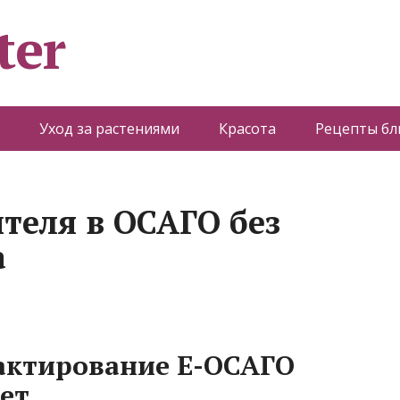
ter
Уход за растениями
Красота
Рецепты б
теля в ОСАГО без
а
актирование Е-ОСАГО
ет