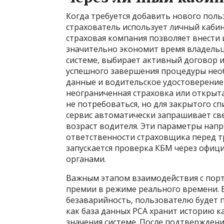
Когда требуется добавить нового поль
страхователь использует личный каби
страховая компания позволяет внести 
значительно экономит время владельц
системе, выбирает активный договор и
успешного завершения процедуры нео
данные и водительское удостоверение 
неограниченная страховка или открыт
не потребоваться, но для закрытого с
сервис автоматически запрашивает св
возраст водителя. Эти параметры нап
ответственности страховщика перед т
запускается проверка КБМ через офиц
органами.
Важным этапом взаимодействия с порт
премии в режиме реального времени. Е
безаварийность, пользователю будет п
как база данных РСА хранит историю 
значения системе. После подтвержден