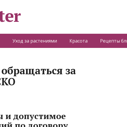
ter
Уход за растениями
Красота
Рецепты б
 обращаться за
СКО
 и допустимое
ий по договору