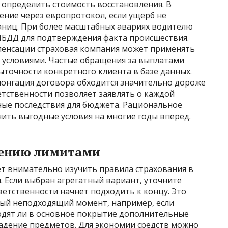
 определить стоимость восстановления. В
ение через европротокол, если ущерб не
ниц. При более масштабных авариях водителю
ГИБДД для подтверждения факта происшествия.
мпенсации страховая компания может применять
о условиями. Частые обращения за выплатами
очности конкретного клиента в базе данных.
олонгация договора обходится значительно дороже
етственности позволяет заявлять о каждой
ные последствия для бюджета. Рациональное
ить выгодные условия на многие годы вперед.
лению лимитами
т внимательно изучить правила страхования в
. Если выбран агрегатный вариант, уточните
етственности начнет подходить к концу. Это
мый неподходящий момент, например, если
ходят ли в основное покрытие дополнительные
падение предметов. Для экономии средств можно