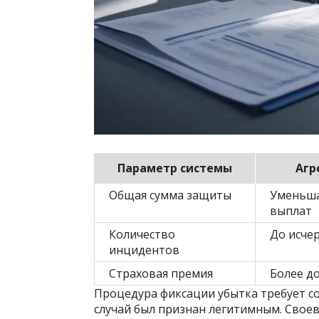
Параметр системы
Агр
Общая сумма защиты
Уменьша
выплат
Количество
До исче
инцидентов
Страховая премия
Более д
Процедура фиксации убытка требует с
случай был признан легитимным. Свое