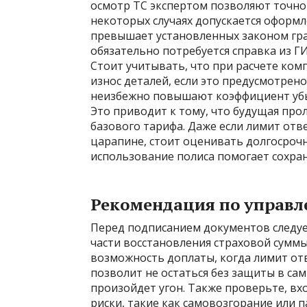
осмотр ТС экспертом позволяют точно
некоторых случаях допускается оформл
превышает установленных законом гра
обязательно потребуется справка из 
Стоит учитывать, что при расчете ко
износ деталей, если это предусмотрен
неизбежно повышают коэффициент убыт
Это приводит к тому, что будущая пр
базового тарифа. Даже если лимит отв
царапине, стоит оценивать долгосроч
использование полиса помогает сохран
Рекомендация по управ
Перед подписанием документов следуе
части восстановления страховой суммы
возможность доплаты, когда лимит отв
позволит не остаться без защиты в са
произойдет угон. Также проверьте, в
риски, такие как самовозгорание или 