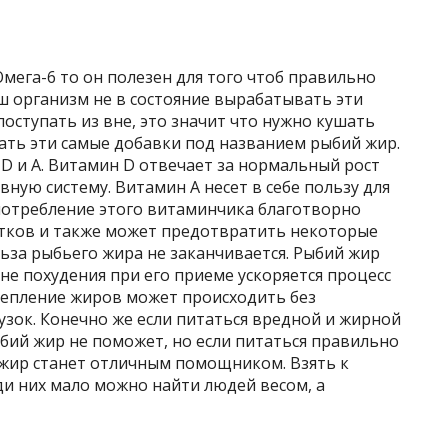
Омега-6 то он полезен для того чтоб правильно
ш организм не в состояние вырабатывать эти
оступать из вне, это значит что нужно кушать
ать эти самые добавки под названием рыбий жир.
D и А. Витамин D отвечает за нормальный рост
вную систему. Витамин А несет в себе пользу для
 употребление этого витаминчика благотворно
готков и также может предотвратить некоторые
льза рыбьего жира не заканчивается. Рыбий жир
е похудения при его приеме ускоряется процесс
щепление жиров может происходить без
узок. Конечно же если питаться вредной и жирной
ыбий жир не поможет, но если питаться правильно
 жир станет отличным помощником. Взять к
и них мало можно найти людей весом, а