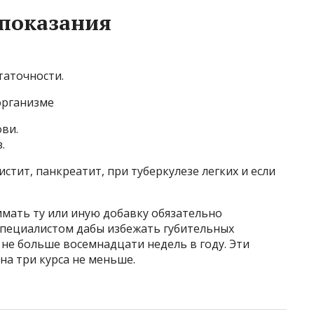
показания
таточности.
организме
ви.
.
цистит, панкреатит, при туберкулезе легких и если
имать ту или иную добавку обязательно
 специалистом дабы избежать губительных
 не больше восемнадцати недель в году. Эти
а три курса не меньше.