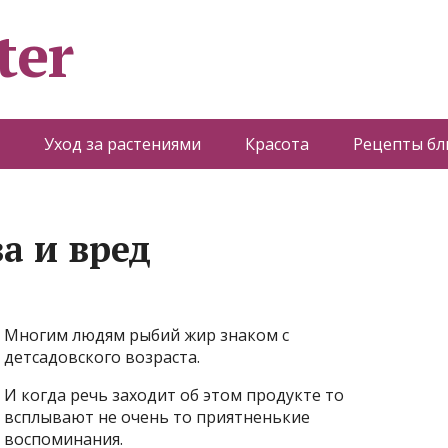
ter
Уход за растениями
Красота
Рецепты б
а и вред
Многим людям рыбий жир знаком с
детсадовского возраста.
И когда речь заходит об этом продукте то
всплывают не очень то приятненькие
воспоминания.