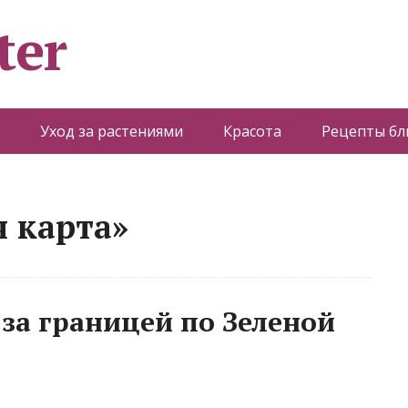
ter
Уход за растениями
Красота
Рецепты б
я карта»
 за границей по Зеленой